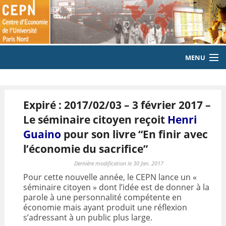
MENU
ACCUEIL
Expiré : 2017/02/03 – 3 février 2017 –
LE LABORATOIRE
Le séminaire citoyen reçoit
Henri
MEMBRES
Guaino
pour son livre “En finir avec
l’économie du sacrifice”
EQUIPE
Dernière modification le 30 Jan. 2017
PUBLICATIONS
Pour cette nouvelle année, le CEPN lance un «
séminaire citoyen » dont l’idée est de donner à la
EVENEMENTS
parole à une personnalité compétente en
économie mais ayant produit une réflexion
LABORATOIRE CITOYEN
s’adressant à un public plus large.