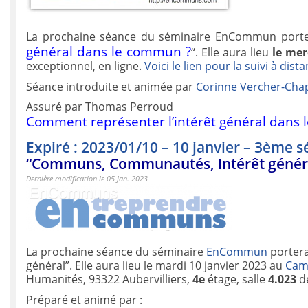
La prochaine séance du séminaire EnCommun porte
général dans le commun ?
“. Elle aura lieu
le mer
exceptionnel, en ligne.
Voici le lien pour la suivi à dist
Séance introduite et animée par
Corinne Vercher-Chap
Assuré par Thomas Perroud
Comment représenter l’intérêt général dan
Expiré : 2023/01/10 – 10 janvier – 3ème
“Communs, Communautés, Intérêt génér
Dernière modification le 05 Jan. 2023
La prochaine séance du séminaire
EnCommun
portera
général”. Elle aura lieu le mardi 10 janvier 2023 au
Cam
Humanités, 93322 Aubervilliers,
4e
étage, salle
4.023
d
Préparé et animé par :