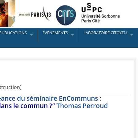
PUBLICATIONS
EVENEMENTS
LABORATOIRE CITOYEN
struction)
 séance du séminaire EnCommuns :
dans le commun ?”
Thomas Perroud