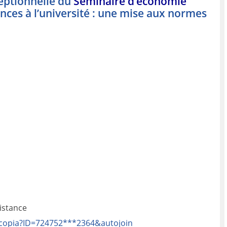
eptionnelle du
Séminaire d’économie
ces à l’université : une mise aux normes
distance
r/scopia?ID=724752***2364&autojoin