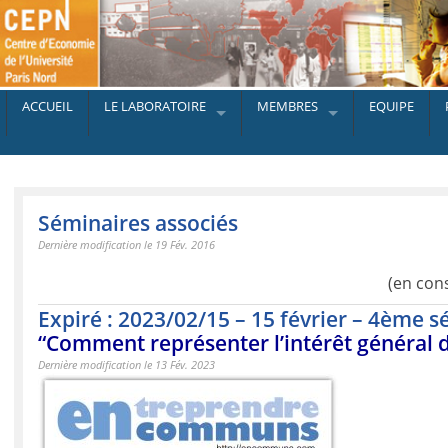
ACCUEIL
LE LABORATOIRE
MEMBRES
EQUIPE
Séminaires associés
Dernière modification le 19 Fév. 2016
(en con
Expiré : 2023/02/15 – 15 février – 4ème
“Comment représenter l’intérêt général 
Dernière modification le 13 Fév. 2023