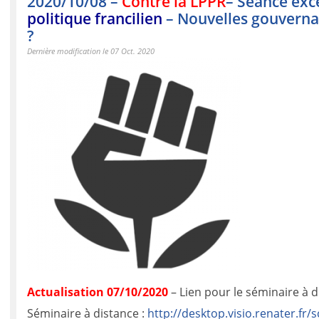
2020/10/08 –
Contre la LPPR
– Séance exc
politique francilien
– Nouvelles gouvernan
?
Dernière modification le 07 Oct. 2020
Actualisation 07/10/2020
– Lien pour le séminaire à 
Séminaire à distance :
http://desktop.visio.renater.f