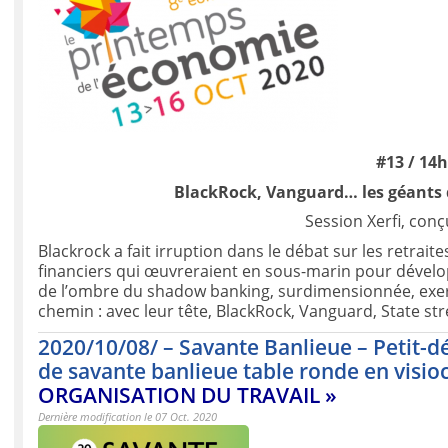
#13 / 14
BlackRock, Vanguard… les géants de
Session Xerfi, conç
Blackrock a fait irruption dans le débat sur les retraite
financiers qui œuvreraient en sous-marin pour dévelop
de l’ombre du shadow banking, surdimensionnée, exerce
chemin : avec leur tête, BlackRock, Vanguard, State st
2020/10/08/ – Savante Banlieue – Petit-d
de savante banlieue table ronde en visi
ORGANISATION DU TRAVAIL »
Dernière modification le 07 Oct. 2020