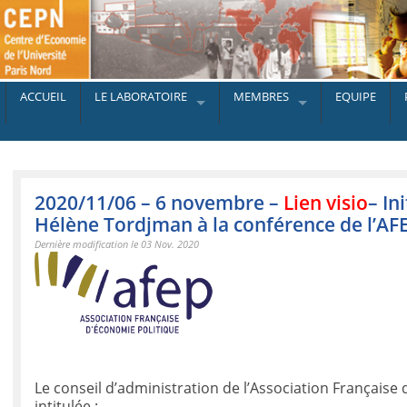
ACCUEIL
LE LABORATOIRE
MEMBRES
EQUIPE
2020/11/06 – 6 novembre –
Lien visio
– In
Hélène Tordjman à la conférence de l’AF
Dernière modification le 03 Nov. 2020
Le conseil d’administration de l’Association Française
intitulée :