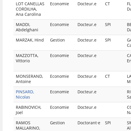
LOT CANELLAS
Economie
Docteur.e
CT
F
CORDILHA,
D
Ana Carolina
MADDI,
Economie
Docteur.e
SPI
B
Abdelghani
D
MARZAK, Hind
Gestion
Docteur.e
SPI
G
C
MAZZOTTA,
Economie
Docteur.e
C
Vittorio
E
MONSERAND,
Economie
Docteur.e
CT
L
Antoine
M
PINSARD,
Economie
Docteur.e
R
Nicolas
S
RABINOVICH,
Economie
Docteur.e
C
Joel
Na
RAMOS
Gestion
Doctorant·e
SPI
S
MALLARINO,
Al