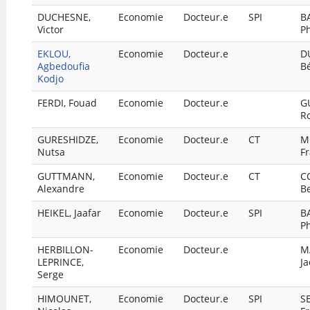
DUCHESNE,
Economie
Docteur.e
SPI
B
Victor
Ph
EKLOU,
Economie
Docteur.e
D
Agbedoufia
Bé
Kodjo
FERDI, Fouad
Economie
Docteur.e
G
R
GURESHIDZE,
Economie
Docteur.e
CT
M
Nutsa
Fr
GUTTMANN,
Economie
Docteur.e
CT
C
Alexandre
B
HEIKEL, Jaafar
Economie
Docteur.e
SPI
B
Ph
HERBILLON-
Economie
Docteur.e
M
LEPRINCE,
J
Serge
HIMOUNET,
Economie
Docteur.e
SPI
S