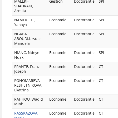
MALEKI-
Gestion
Doctorant·e
SPI
SHAHRAKI,
Armita
NAMOUCHI,
Economie
Doctorant·e
SPI
Yahaya
NGABA
Economie
Doctorant·e
SPI
ABOUDI,Ursule
Manuela
NIANG, Ndeye
Economie
Doctorant·e
SPI
Ndak
PRANTE, Franz
Economie
Doctorant·e
CT
Joseph
PONOMAREVA
Economie
Doctorant·e
CT
RESHETNIKOVA,
Ekatrina
RAHHOU, Wadid
Economie
Doctorant·e
CT
Minh
RASSKAZOVA,
Economie
Doctorant·e
CT
Maria