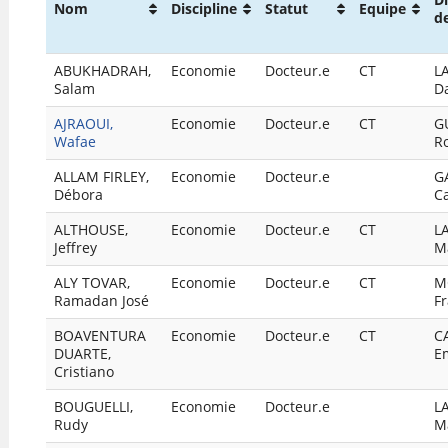
Nom
Discipline
Statut
Equipe
d
ABUKHADRAH,
Economie
Docteur.e
CT
L
Salam
D
AJRAOUI,
Economie
Docteur.e
CT
G
Wafae
R
ALLAM FIRLEY,
Economie
Docteur.e
G
Débora
C
ALTHOUSE,
Economie
Docteur.e
CT
L
Jeffrey
M
ALY TOVAR,
Economie
Docteur.e
CT
M
Ramadan José
Fr
BOAVENTURA
Economie
Docteur.e
CT
C
DUARTE,
E
Cristiano
BOUGUELLI,
Economie
Docteur.e
L
Rudy
M