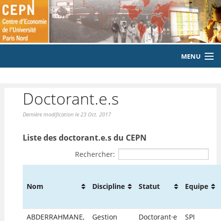
MENU
ACCUEIL
Doctorant.e.s
LE LABORATOIRE
Dernière modification le 23 Oct. 2017
MEMBRES
Liste des doctorant.e.s du CEPN
EQUIPE
Rechercher:
PUBLICATIONS
Nom
Discipline
Statut
Equipe
EVENEMENTS
LABORATOIRE CITOYEN
ABDERRAHMANE,
Gestion
Doctorant·e
SPI