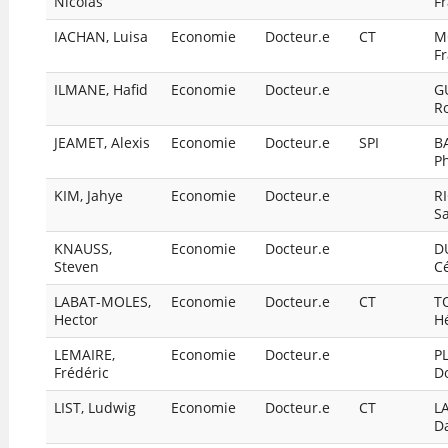
Nicolas
Fr
IACHAN, Luisa
Economie
Docteur.e
CT
M
Fr
ILMANE, Hafid
Economie
Docteur.e
G
R
JEAMET, Alexis
Economie
Docteur.e
SPI
B
Ph
KIM, Jahye
Economie
Docteur.e
R
S
KNAUSS,
Economie
Docteur.e
D
Steven
C
LABAT-MOLES,
Economie
Docteur.e
CT
T
Hector
H
LEMAIRE,
Economie
Docteur.e
P
Frédéric
D
LIST, Ludwig
Economie
Docteur.e
CT
L
D