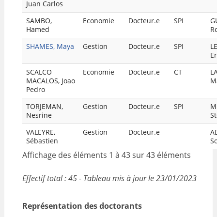
Juan Carlos
SAMBO,
Economie
Docteur.e
SPI
G
Hamed
R
SHAMES, Maya
Gestion
Docteur.e
SPI
L
Er
SCALCO
Economie
Docteur.e
CT
L
MACALOS, Joao
M
Pedro
TORJEMAN,
Gestion
Docteur.e
SPI
M
Nesrine
St
VALEYRE,
Gestion
Docteur.e
A
Sébastien
So
Affichage des éléments 1 à 43 sur 43 éléments
Effectif total : 45 - Tableau mis à jour le 23/01/2023
Représentation des doctorants