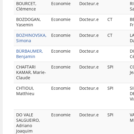
BOURCET,
Economie
Docteur.e
R
Clémence
S
BOZDOGAN,
Economie
Docteur.e
CT
B
Yasemin
Fr
BOZHINOVSKA,
Economie
Docteur.e
CT
L
Simona
D
BÜRBAUMER,
Economie
Docteur.e
D
Benjamin
C
CHAFTARI
Economie
Docteur.e
SPI
C
KAMAR, Marie-
J
Claude
CHTIOUI,
Economie
Docteur.e
SPI
S
Matthieu
D
Vi
DO VALE
Economie
Docteur.e
SPI
V
SALGUEIRO,
M
Adriano
Joaquim