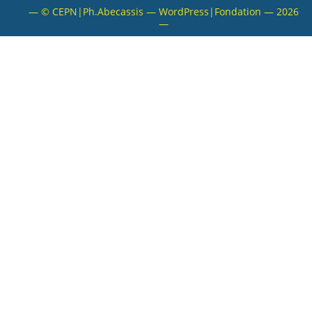
— © CEPN|Ph.Abecassis — WordPress|Fondation — 2026
VALORISATION
—
ARCHIVES