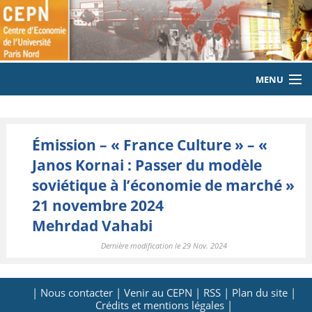
MENU
ACCUEIL
Émission – « France Culture » – «
LE LABORATOIRE
Janos Kornai : Passer du modèle
MEMBRES
soviétique à l’économie de marché »
21 novembre 2024
EQUIPE
Mehrdad Vahabi
PUBLICATIONS
Dernière modification le 29 Nov. 2024
EVENEMENTS
| Nous contacter |
Venir au CEPN |
RSS |
Plan du site |
LABORATOIRE CITOYEN
Crédits et mentions légales |