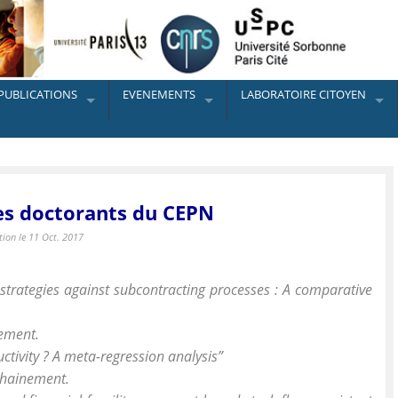
PUBLICATIONS
EVENEMENTS
LABORATOIRE CITOYEN
es doctorants du CEPN
tion le 11 Oct. 2017
trategies against subcontracting processes : A comparative
nement.
ctivity ? A meta-regression analysis”
chainement.