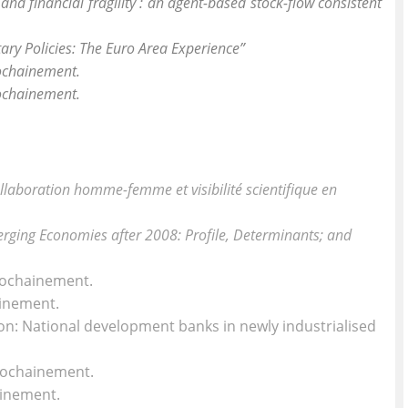
and financial fragility : an agent-based stock-flow consistent
ry Policies: The Euro Area Experience”
ochainement.
ochainement.
boration homme-femme et visibilité scientifique en
rging Economies after 2008: Profile, Determinants; and
prochainement.
ainement.
on: National development banks in newly industrialised
prochainement.
ainement.