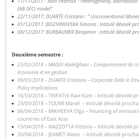
17/11/2017 : Ítalo Pedrosa :”Heterogeneity, distribution 
(AB-SFC) model”
22/11/2017: DUARTE Cristiano : ” Unconventional Moneta
01/12/2017 :BOZHINOVSKA Simona : intitulé dévoilé pr
08/12/2017: BURBAUMER Benjamin : intitulé dévoilé pr
Deuxième semestre
:
23/02/2018 – MADDI Abdelghani – Comportement de colla
économie et en gestion.
09/03/2018 – DUARTE Cristiano – Corporate Debt in Eme
Policy Implications.
16/03/2018 – TRIPATHI Ravi Kant – Intitulé dévoilé 
23/03/2018 – TOUMI Manel – Intitulé dévoilé proch
06/04/2018 – MIKHEEVA Olga – Financing of innovati
countries of East Asia
13/04/2018 – MAZZOTTA Vittorio – Intitulé dévoilé 
20/04/2018 – JEAMET Alexis – Intitulé dévoilé proch