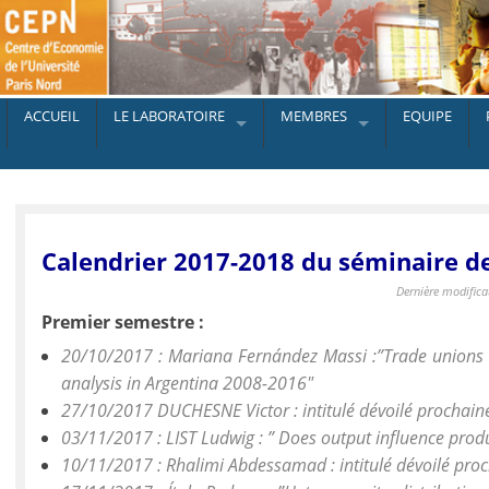
ACCUEIL
LE LABORATOIRE
MEMBRES
EQUIPE
Calendrier 2017-2018 du séminaire d
Dernière modifica
Premier semestre :
20/10/2017 : Mariana Fernández Massi :”Trade unions s
analysis in Argentina 2008-2016″
27/10/2017 DUCHESNE Victor : intitulé dévoilé prochai
03/11/2017 : LIST Ludwig : ” Does output influence produ
10/11/2017 : Rhalimi Abdessamad : intitulé dévoilé pro