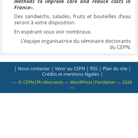
methods to improve care and reduce costs in
France
».
VALORISATION
Des sandwichs, salades, fruits et bouteilles d’eau
ARCHIVES
seront à votre disposition.
En espérant vous voir nombreux.
L’équipe organisatrice du séminaire doctorants
du CEPN.
| Nous contacter |
Venir au CEPN |
RSS |
Plan du site |
Crédits et mentions légales |
— © CEPN|Ph.Abecassis — WordPress|Fondation — 2026
—