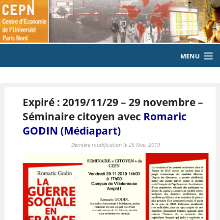
MENU
ACCUEIL
Expiré : 2019/11/29 – 29 novembre –
LE LABORATOIRE
Séminaire citoyen avec
Romaric
MEMBRES
GODIN (Médiapart)
EQUIPE
Dernière modification le 25 Nov. 2019
PUBLICATIONS
EVENEMENTS
LABORATOIRE CITOYEN