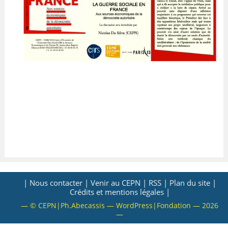
VALORISATION
ARCHIVES
| Nous contacter |
Venir au CEPN |
RSS |
Plan du site |
Crédits et mentions légales |
— © CEPN|Ph.Abecassis — WordPress|Fondation — 2026
—