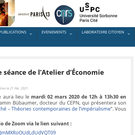
PUBLICATIONS
EVENEMENTS
LABORATOIRE CITOYEN
e séance de l’Atelier d’Économie
tion le 21 Fév. 2021
e aura lieu le
mardi 02 mars 2020 de 12h à 13h30 en
jamin Bübaumer, docteur du CEPN, qui présentera son
ché – Théories contemporaines de l’impérialisme
”. Vous
o de Zoom via le lien suivant :
qc2JmMXRoOUdLdUdVQT09