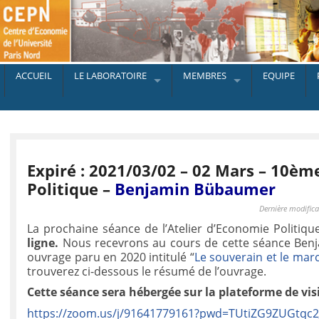
ACCUEIL
LE LABORATOIRE
MEMBRES
EQUIPE
Expiré : 2021/03/02 – 02 Mars – 10èm
Politique –
Benjamin Bübaumer
Dernière modifica
La prochaine séance de l’Atelier d’Economie Politiqu
ligne.
Nous recevrons au cours de cette séance Ben
ouvrage paru en 2020 intitulé “
Le souverain et le mar
trouverez ci-dessous le résumé de l’ouvrage.
Cette séance sera hébergée sur la plateforme de visi
https://zoom.us/j/91641779161?pwd=TUtiZG9ZUGt