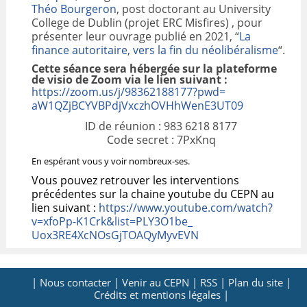
Théo Bourgeron
, post doctorant au University
VALORISATION
College de Dublin (projet ERC Misfires)
, pour
présenter leur ouvrage publié en 2021, “
La
finance autoritaire, vers la fin du néolibéralisme
“
.
ARCHIVES
Cette séance sera hébergée sur la plateforme
de visio de Zoom via le lien suivant
:
https://zoom.us/j/98362188177?
pwd=
aW1QZjBCYVBPdjVxczhOVHhWenE3UT
09
ID de réunion : 983 6218 8177
Code secret : 7PxKnq
En espérant vous y voir nombreux-ses.
Vous pouvez retrouver les interventions
précédentes sur la chaine youtube du CEPN au
lien suivant :
https://www.youtube.com/
watch?
v=xfoPp-K1Crk&list=
PLY3O1be_
Uox3RE4XcNOsGjTOAQyMyvEVN
| Nous contacter |
Venir au CEPN |
RSS |
Plan du site |
Crédits et mentions légales |