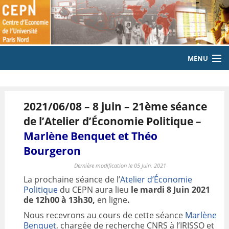
MENU
ACCUEIL
2021/06/08 – 8 juin – 21ème séance
LE LABORATOIRE
de l’Atelier d’Économie Politique –
MEMBRES
Marlène Benquet et Théo
Bourgeron
EQUIPE
Dernière modification le 05 Juin. 2021
PUBLICATIONS
La prochaine séance de l’
Atelier d’Économie
Politique
du CEPN aura lieu
le mardi 8 Juin
2021
EVENEMENTS
de 12h00 à 13h30,
en ligne
.
Nous recevrons au cours de cette séance
Marlène
LABORATOIRE CITOYEN
Benquet
, chargée de recherche CNRS à l’IRISSO et