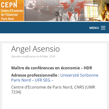
MENU
ACCUEIL
Angel Asensio
LE LABORATOIRE
Dernière modification le 04 Mar. 2016
MEMBRES
Maître de conférences en économie – HDR
EQUIPE
Adresse professionnelle :
Université Sorbonne
Paris Nord – UFR SEG –
PUBLICATIONS
Centre d’Economie de Paris Nord, CNRS (UMR
7234)
EVENEMENTS
LABORATOIRE CITOYEN