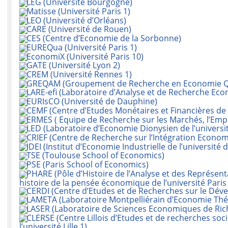
LEG (Université Bourgogne)
Matisse (Université Paris 1)
LEO (Université d’Orléans)
CARE (Université de Rouen)
CES (Centre d’Economie de la Sorbonne)
EUREQua (Université Paris 1)
EconomiX (Université Paris 10)
GATE (Université Lyon 2)
CREM (Université Rennes 1)
GREQAM (Groupement de Recherche en Economie Quan
LARE-efi (Laboratoire d’Analyse et de Recherche Ec
EURIsCO (Université de Dauphine)
CEMF (Centre d’Etudes Monétaires et Financières de 
ERMES ( Equipe de Recherche sur les Marchés, l’Emploi
LED (Laboratoire d’Economie Dionysien de l’universit
CRIEF (Centre de Recherche sur l’Intégration Economiq
IDEI (Institut d’Economie Industrielle de l’université
TSE (Toulouse School of Economics)
PSE (Paris School of Economics)
PHARE (Pôle d’Histoire de l’Analyse et des Représe
histoire de la pensée économique de l’université Paris
CERDI (Centre d’Etudes et de Recherches sur le Déve
LAMETA (Laboratoire Montpelliérain d’Economie Théor
LASER (Laboratoire de Sciences Economiques de Richt
CLERSE (Centre Lillois d’Etudes et de recherches so
l’université Lille 1)