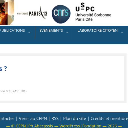
PUBLICATIONS
EVENEMENTS
LABORATOIRE CITOYEN
s ?
tion le 13 Mar. 2015
ntacter |
Venir au CEPN |
RSS |
Plan du site |
Crédits et mentions
— © CEPN|Ph.Abecassis — WordPress|Fondation — 2026 —