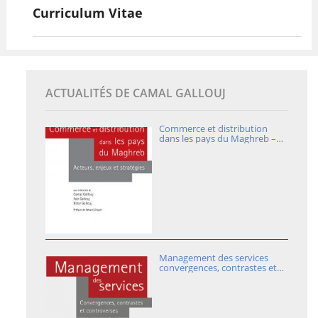
Curriculum Vitae
ACTUALITÉS DE CAMAL GALLOUJ
Commerce et distribution
dans les pays du Maghreb –
Acteurs, enjeux et stratégies –
Sous la direction de Camal
Gallouj, Faïz Gallouj et Nizar
Gallouj
Management des services
convergences, contrastes et
controverses
sous la direction de Camal
Gallouj (CEPN – USPN) et Gilles
Paché (AMU)