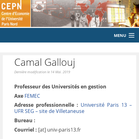
MENU
ACCUEIL
Camal Gallouj
LE LABORATOIRE
Dernière modification le 14 Mai. 2019
MEMBRES
Professeur des Universités en gestion
EQUIPE
Axe
FEMEC
Adresse professionnelle :
Université Paris 13 –
PUBLICATIONS
UFR SEG – site de Villetaneuse
EVENEMENTS
Bureau :
Courriel :
[at] univ-paris13.fr
LABORATOIRE CITOYEN