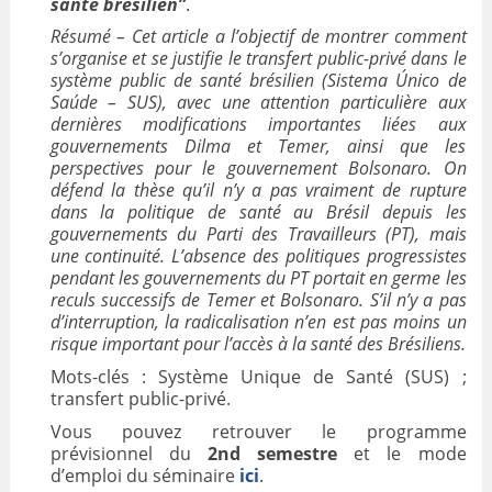
santé brésilien”
.
VALORISATION
Résumé – Cet article a l’objectif de montrer comment
s’organise et se justifie le transfert public-privé dans le
ARCHIVES
système public de santé brésilien (Sistema Único de
Saúde – SUS), avec une attention particulière aux
dernières modifications importantes liées aux
gouvernements Dilma et Temer, ainsi que les
perspectives pour le gouvernement Bolsonaro. On
défend la thèse qu’il n’y a pas vraiment de rupture
dans la politique de santé au Brésil depuis les
gouvernements du Parti des Travailleurs (PT), mais
une continuité. L’absence des politiques progressistes
pendant les gouvernements du PT portait en germe les
reculs successifs de Temer et Bolsonaro. S’il n’y a pas
d’interruption, la radicalisation n’en est pas moins un
risque important pour l’accès à la santé des Brésiliens.
Mots-clés : Système Unique de Santé (SUS) ;
transfert public-privé.
Vous pouvez retrouver le programme
prévisionnel du
2nd semestre
et le mode
d’emploi du séminaire
ici
.