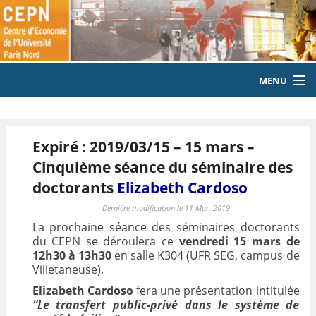
MENU
ACCUEIL
Expiré : 2019/03/15 – 15 mars –
LE LABORATOIRE
Cinquième séance du séminaire des
MEMBRES
doctorants
Elizabeth Cardoso
EQUIPE
Dernière modification le 11 Mar. 2019
La prochaine séance des séminaires doctorants
PUBLICATIONS
du CEPN se déroulera ce
vendredi 15 mars de
12h30 à 13h30
en salle K304 (UFR SEG, campus de
Villetaneuse).
EVENEMENTS
Elizabeth Cardoso
fera une présentation intitulée
LABORATOIRE CITOYEN
“Le transfert public-privé dans le système de