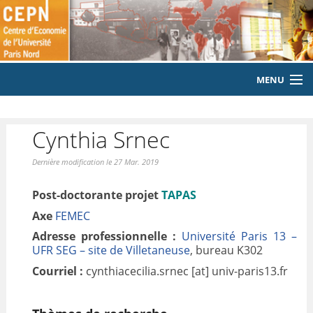
MENU
ACCUEIL
Cynthia Srnec
LE LABORATOIRE
Dernière modification le 27 Mar. 2019
MEMBRES
Post-doctorante projet
TAPAS
EQUIPE
Axe
FEMEC
Adresse professionnelle :
Université Paris 13 –
PUBLICATIONS
UFR SEG – site de Villetaneuse
, bureau K302
EVENEMENTS
Courriel :
cynthiacecilia.srnec [at] univ-paris13.fr
LABORATOIRE CITOYEN