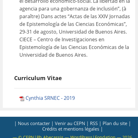
el desarrollo económico-social. La libertad en la
agencia para una gobernanza de inclusión”, (à
paraître) Dans actes “Actas de las XXIV Jornadas
de Epistemología de las Ciencias Económicas”,
29-31 de agosto, Universidad de Buenos Aires.
CIECE – Centro de Investigaciones en
Epistemología de las Ciencias Económicas de la
Universidad de Buenos Aires.
Curriculum Vitae
Cynthia SRNEC - 2019
| Nous contacter |
Venir au CEPN |
RSS |
Plan du site |
Crédits et mentions légales |
— © CEPN|Ph.Abecassis — WordPress|Fondation — 2026