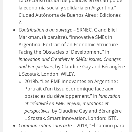
La co-construcción de políticas en el campo de
la economía social y solidaria en Argentina.”
Ciudad Autónoma de Buenos Aires : Ediciones
Z.
Contribution à un ouvrage
– SRNEC, C and Eliel
Markman. (à paraître). “Innovative SMEs in
Argentina: Portrait of an Economic Structure
Facing the Obstacles of Development.” In
Innovation and Creativity in SMEs: Issues, Changes
and Perspectives
, by Claudine Gay and Bérangère
L Szostak. London: WILEY.
2019b. “Les PME innovantes en Argentine :
Portrait d’un tissu économique face aux
obstacles du développement.” In
Innovation
et créativité en PME: enjeux, mutations et
perspectives
, by Claudine Gay and Bérangère
L Szostak. Smart innovation. London: ISTE.
Communication sans act
e – 2018, “El camino para