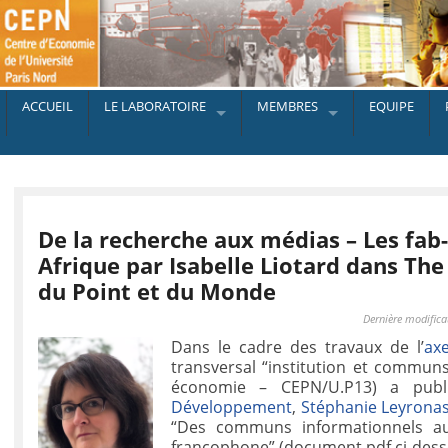
ACCUEIL
LE LABORATOIRE
MEMBRES
EQUIPE
De la recherche aux médias – Les fab
Afrique par Isabelle Liotard dans The
du Point et du Monde
Dernière modificat
Dans le cadre des travaux de l’
ax
transversal “institution et commu
économie – CEPN/U.P13) a publi
Développement
,
Stéphanie Leyrona
“Des communs informationnels au
francophone” (document pdf ci-dess