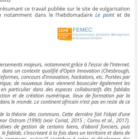
ésumant ce travail publiée sur le site de vulgarisation
e notamment dans le l’hebdomadaire
Le point
et de
.
versements majeurs, notamment grâce à l’essor de l’Internet.
x, dans un contexte qualifié d’Open Innovation (Chesbrough,
ateformes, concours d’innovation, hackatons, etc. Portées par
rique, de nouveaux lieux viennent bousculer également les
t en particulier dans des espaces collabo
ratifs dits fablabs
duction et de création numérique, lieux de formation par la
 dans le
monde. Le continent africain n’est pas en reste de ce
e la théorie des communs. Cette dernière fait l’objet d’une
inor Ostrom (1990) (voir Coriat, 2015 ; Cornu et al., 2017).
atives de gestion de certains biens, d’abord fonciers, puis
e fablab, s’inscrivant à la fois dans un territoire et dans de
e communs, puisqu’il contribue à créer et développer des