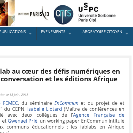
PUBLICATIONS
EVENEMENTS
LABORATOIRE CITOYEN
-lab au cœur des défis numériques en
 conversation et les éditions Afrique
ion le 18 Juin. 2018
e FEMEC
,
du séminaire
EnCommun
et du projet de et
ns” du CEPN,
Isabelle Liotard
(Maître de conférences en
é avec deux collègues de l’
Agence Française de
s
et
Gwenael Prié
, un working paper EnCommun intitulé
x communs éducationnels : les fablabs en Afrique
ous).