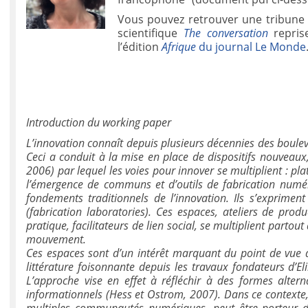
Vous pouvez retrouver une tribune r
scientifique
The conversation
repris
l’édition
Afrique
du journal Le Monde
Introduction du working paper
L’innovation connaît depuis plusieurs décennies des boule
Ceci a conduit à la mise en place de dispositifs nouveau
2006) par lequel les voies pour innover se multiplient : pl
l’émergence de
communs et d’outils de fabrication numé
fondements traditionnels de l’innovation. Ils s’exprimen
(fabrication laboratories). Ces espaces, ateliers de pro
pratique, facilitateurs de lien social, se multiplient partout
mouvement.
Ces espaces sont d’un intérêt marquant du point de vue d
littérature foisonnante depuis les travaux fondateurs d’El
L’approche vise en effet à réfléchir à des formes altern
informationnels (Hess et Ostrom, 2007). Dans ce contexte, l
multiples communautés numériques, peut être porteur d