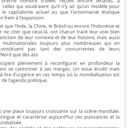
n brèche nombre d’idées reçues encore tenaces, à
elles qui voudraient qu’il n’y ait qu’un modèle pour
le capitalisme actuel ou que l’actionnariat étatique
n frein à l’expansion.
et que l’Inde, la Chine, le Brésil ou encore l’Indonésie et
r ne citer que ceux-là, ont chacun tracé leur voie bien
fonction de leur contexte et de leur histoire, mais aussi
s multinationales toujours plus nombreuses qui en
onstituent pas tant des concurrentes de leurs
Nord que des ass
ticipent pleinement à reconfigurer en profondeur la
sans se cantonner à ses marges. Un essai érudit mais
, à lire d’urgence en ces temps où la mondialisation est
de l’agenda politique.
t une place toujours croissante sur la scène mondiale.
istingue et caractérise aujourd’hui ces puissances et la
ondialisée.