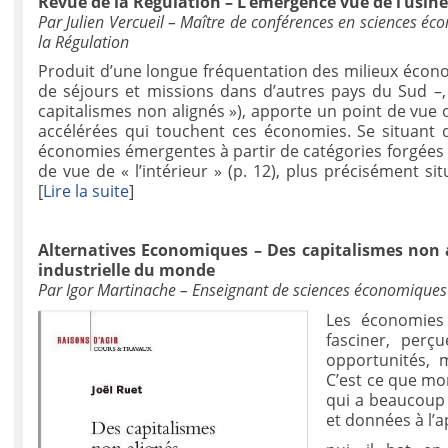
Revue de la Régulation – L’émergence vue de l’usin
Par Julien Vercueil – Maître de conférences en sciences é
la Régulation
Produit d’une longue fréquentation des milieux économ
de séjours et missions dans d’autres pays du Sud –,
capitalismes non alignés »), apporte un point de vue o
accélérées qui touchent ces économies. Se situant 
économies émergentes à partir de catégories forgées e
de vue de « l’intérieur » (p. 12), plus précisément si
[
Lire la suite
]
Alternatives Economiques – Des capitalismes non a
industrielle du monde
Par Igor Martinache – Enseignant de sciences économiques e
Les économies 
fasciner, per
opportunités, 
C’est ce que mo
qui a beaucoup
et données à l’a