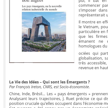
pui, il bat e
commencer par c
s’imposer dans 
représenterait u
Il montre en eff
le Vietnam, pou
particulière en 
que les firme
émanent ne c
homologues du 
ociées qui par
globalisation, 
très accessible
revenue en haut 
La Vie des Idées – Qui sont les Émergents ?
Par François Ireton, CNRS, est Socio-économiste.
Chine, Inde, Brésil… Les « pays émergents » prennen
Analysant leurs trajectoires, J. Ruet précise ce qui d
position cruciale qu’elles occupent dans l’économie m