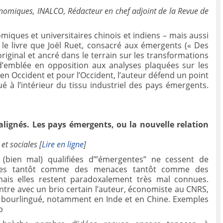
e
conomiques, INALCO, Rédacteur en chef adjoint de la Revue de
iques et universitaires chinois et indiens – mais aussi
 le livre que Joël Ruet, consacré aux émergents (« Des
riginal et ancré dans le terrain sur les transformations
d’emblée en opposition aux analyses plaquées sur les
n Occident et pour l’Occident, l’auteur défend un point
tué à l’intérieur du tissu industriel des pays émergents.
lignés. Les pays émergents, ou la nouvelle relation
t sociales [
Lire en ligne
]
(bien mal) qualifiées d’”émergentes” ne cessent de
çues tantôt comme des menaces tantôt comme des
mais elles restent paradoxalement très mal connues.
ntre avec un brio certain l’auteur, économiste au CNRS,
 bourlingué, notamment en Inde et en Chine. Exemples
p