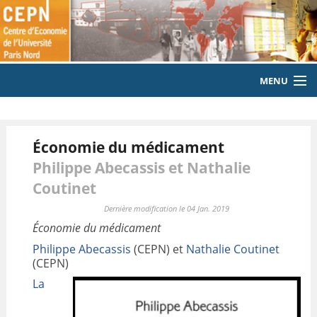
MENU
ACCUEIL
Économie du médicament
LE LABORATOIRE
Philippe Abecassis et Nathalie
MEMBRES
Coutinet
EQUIPE
Dernière modification le 04 Jan. 2019
Économie du médicament
PUBLICATIONS
Philippe Abecassis
(CEPN) et
Nathalie Coutinet
(CEPN)
EVENEMENTS
La
LABORATOIRE CITOYEN