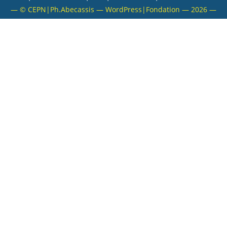
— © CEPN|Ph.Abecassis — WordPress|Fondation — 2026 —