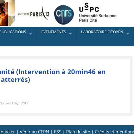
PUBLICATIONS
EVENEMENTS
LABORATOIRE CITOYEN
anité (Intervention à 20min46 en
atterrés)
tion le 21 Sep. 2017
ntacter |
Venir au CEPN |
RSS |
Plan du site |
Crédits et mentions