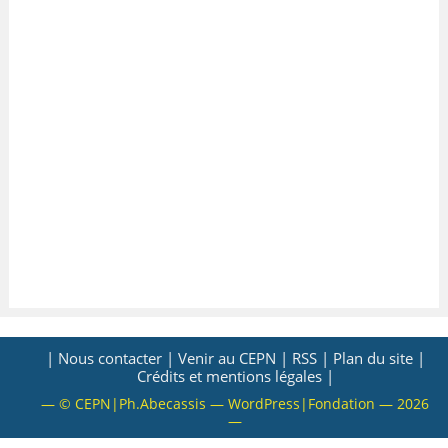
VALORISATION
ARCHIVES
| Nous contacter |
Venir au CEPN |
RSS |
Plan du site |
Crédits et mentions légales |
— © CEPN|Ph.Abecassis — WordPress|Fondation — 2026
—