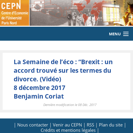
MENU
ACCUEIL
La Semaine de l’éco : “Brexit : un
LE LABORATOIRE
accord trouvé sur les termes du
MEMBRES
divorce. (Vidéo)
8 décembre 2017
EQUIPE
Benjamin Coriat
PUBLICATIONS
Dernière modification le 08 Déc. 2017
EVENEMENTS
| Nous contacter |
Venir au CEPN |
RSS |
Plan du site |
LABORATOIRE CITOYEN
Crédits et mentions légales |