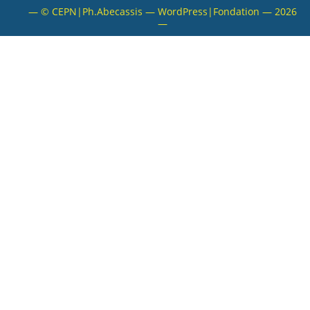
— © CEPN|Ph.Abecassis — WordPress|Fondation — 2026
VALORISATION
—
ARCHIVES