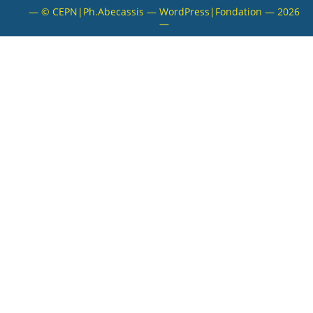
— © CEPN|Ph.Abecassis — WordPress|Fondation — 2026
VALORISATION
—
ARCHIVES