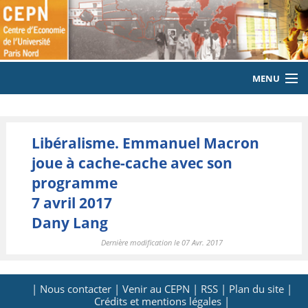
MENU
ACCUEIL
Libéralisme. Emmanuel Macron
LE LABORATOIRE
joue à cache-cache avec son
MEMBRES
programme
7 avril 2017
EQUIPE
Dany Lang
PUBLICATIONS
Dernière modification le 07 Avr. 2017
EVENEMENTS
| Nous contacter |
Venir au CEPN |
RSS |
Plan du site |
LABORATOIRE CITOYEN
Crédits et mentions légales |