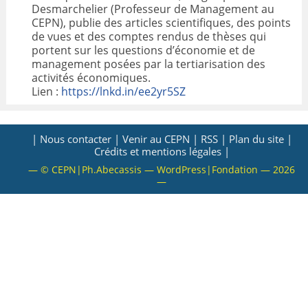
Desmarchelier (Professeur de Management au
VALORISATION
CEPN), publie des articles scientifiques, des points
de vues et des comptes rendus de thèses qui
portent sur les questions d’économie et de
ARCHIVES
management posées par la tertiarisation des
activités économiques.
Lien :
https://lnkd.in/ee2yr5SZ
| Nous contacter |
Venir au CEPN |
RSS |
Plan du site |
Crédits et mentions légales |
— © CEPN|Ph.Abecassis — WordPress|Fondation — 2026
—