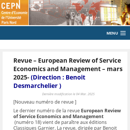
MENU
ACCUEIL
Revue – European Review of Service
LE LABORATOIRE
Economics and Management – mars
MEMBRES
2025-
(Direction : Benoit
Desmarchelier )
EQUIPE
Dernière modification le 04 Mar. 2025
PUBLICATIONS
[Nouveau numéro de revue ]
Le dernier numéro de la revue
European Review
EVENEMENTS
of Service Economics and Management
(numéro 18) vient de paraître aux éditions
LABORATOIRE CITOYEN
Classiques Garnier. La revue, dirigée par Benoit