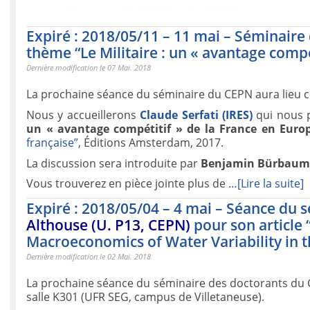
Expiré : 2018/05/11 – 11 mai – Séminair
thème “Le Militaire : un « avantage compé
Dernière modification le 07 Mai. 2018
La prochaine séance du séminaire du CEPN aura lieu 
Nous y accueillerons
Claude Serfati (IRES)
qui nous 
un « avantage compétitif » de la France en Euro
française”
, Éditions Amsterdam, 2017.
La discussion sera introduite par
Benjamin Bürbaum
Vous trouverez en pièce jointe plus de
…[Lire la suite]
Expiré : 2018/05/04 – 4 mai – Séance du 
Althouse (U. P13, CEPN)
pour son article
Macroeconomics of Water Variability in t
Dernière modification le 02 Mai. 2018
La prochaine séance du séminaire des doctorants du 
salle K301 (UFR SEG, campus de Villetaneuse).