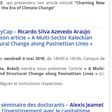
SE
qui présentera son article intitulé
“Charting New
 the Era of Climate Change”
DyCap –
Ricardo Silva Azevedo Araújo
son article « A Multi-Sector Kaleckian
ural Change along Pasinettian Lines »
le
vendredi 4 mai 2018,
de 14h00 à 16h30, Campus de
a, Brésil)
viendra nous présenter l’article
« A Multi-
nd Structural Change along Pasinettian Lines »
(ci-
lègues et institutions respectives.
u séminaire des doctorants –
Alexis Jeamet
 l’investissement avec le capitalisme