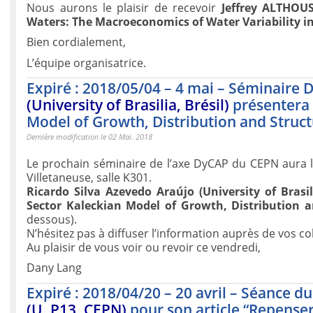
Nous aurons le plaisir de recevoir
Jeffrey ALTHOU
Waters: The Macroeconomics of Water Variability in
Bien cordialement,
L’équipe organisatrice.
Expiré : 2018/05/04 – 4 mai – Séminaire 
(University of Brasilia, Brésil)
présentera 
Model of Growth, Distribution and Struct
Dernière modification le 02 Mai. 2018
Le prochain séminaire de l’axe DyCAP du CEPN aura 
Villetaneuse, salle K301.
Ricardo Silva Azevedo Araújo (University of Brasili
Sector Kaleckian Model of Growth, Distribution a
dessous).
N’hésitez pas à diffuser l’information auprès de vos col
Au plaisir de vous voir ou revoir ce vendredi,
Dany Lang
Expiré : 2018/04/20 – 20 avril – Séance d
(U. P13, CEPN)
pour son article “Repenser