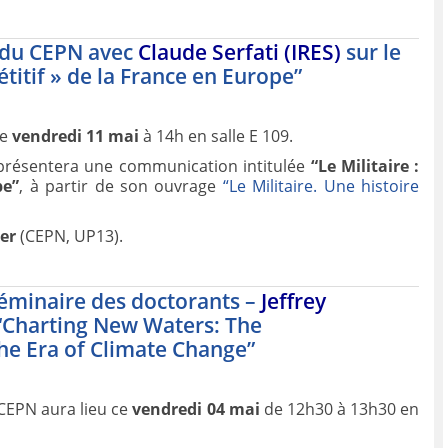
e du CEPN avec
Claude Serfati (IRES)
sur le
titif » de la France en Europe”
ce
vendredi 11 mai
à 14h en salle E 109.
présentera une communication intitulée
“Le Militaire :
pe”
, à partir de son ouvrage
“Le Militaire. Une histoire
er
(CEPN, UP13).
séminaire des doctorants –
Jeffrey
 “Charting New Waters: The
he Era of Climate Change”
CEPN aura lieu ce
vendredi 04 mai
de 12h30 à 13h30 en