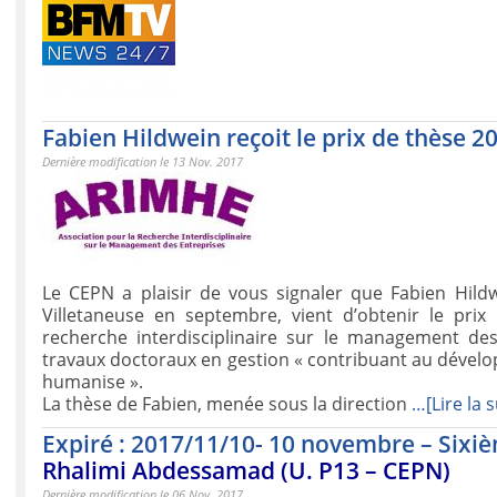
Fabien Hildwein reçoit le prix de thèse 2
Dernière modification le 13 Nov. 2017
Le CEPN a plaisir de vous signaler que Fabien Hildw
Villetaneuse en septembre, vient d’obtenir le pri
recherche interdisciplinaire sur le management des 
travaux doctoraux en gestion « contribuant au dévelo
humanise ».
La thèse de Fabien, menée sous la direction
…[Lire la s
Expiré : 2017/11/10- 10 novembre – Sixi
Rhalimi Abdessamad (U. P13 – CEPN)
Dernière modification le 06 Nov. 2017