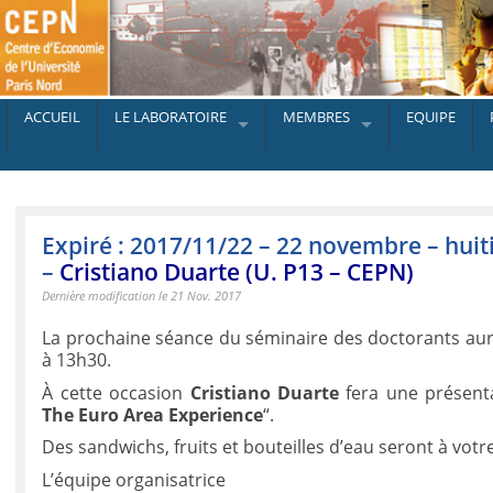
ACCUEIL
LE LABORATOIRE
MEMBRES
EQUIPE
Expiré : 2017/11/22 – 22 novembre – hui
–
Cristiano Duarte (U. P13 – CEPN)
Dernière modification le 21 Nov. 2017
La prochaine séance du séminaire des doctorants aur
à 13h30.
À cette occasion
Cristiano Duarte
fera une présenta
The Euro Area Experience
“.
Des sandwichs, fruits et bouteilles d’eau seront à votre
L’équipe organisatrice