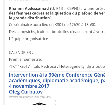
Rhalimi Abdessamad
(U. P13 – CEPN) fera une présen
des femmes cadres et la question du plafond de ve
la grande distribution
“.
Ce séminaire aura lieu en K301 de 12h30 à 13h30.
Des sandwichs, fruits et bouteilles d’eau seront à votre
L’équipe organisatrice
———————————————————————
CALENDRIER :
Premier semestre:
-17/11/2017 : Ítalo Pedrosa :”Heterogeneity, distribut
Intervention à la 39ème Conférence Géné
académiques, diplomatie académique, pa
4 novembre 2017
Oleg Curbatov
Dernière modification le 04 Nov. 2017