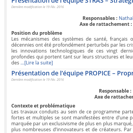
Présentation de l’équipe STRAS – Stratég
Dernière modification le 19 Fév. 2016
Responsables :
Nathal
Axe de rattachement :
Position du problème
Les mécanismes des systèmes de santé, français o
décennies ont été profondément perturbés par les c
les innovations technologiques de ces vingt der
profondes qui portent tant sur leurs structures et l
des
…[Lire la suite]
Présentation de l’équipe PROPICE – Propr
Dernière modification le 19 Fév. 2016
Responsable :
Axe de rattache
Contexte et problématique
Les travaux conduits au sein de ce programme part
fortes et multiples se sont manifestées entre d’une pa
marquée par un exclusivisme de plus en plus marqué,
plus nombreuses d’innovateurs et de créateurs. Par 