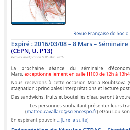
Revue Française de Soci
Expiré : 2016/03/08 – 8 Mars – Séminaire
(CEPN, U. P13)
Dernière modification le 05 Mar. 2016
La prochaine séance du séminaire d’écono
Mars,
exceptionnellement en salle H109 de 12h à 13h
Nous recevrons à cette occasion Maria Roubtsova (C
stagnation : principales interprétations et lecture pos
Des sandwichs, fruits et bouteilles d’eau seront à votre
Les personnes souhaitant présenter leurs tra
(
matteo.cavallaro@sciencespo.
fr
) et/ou Louiso
En espérant pouvoir
…[Lire la suite]