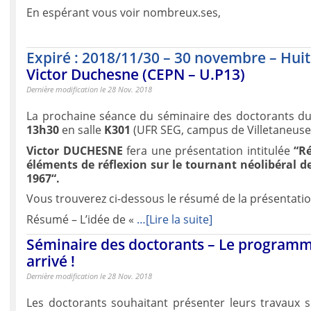
En espérant vous voir nombreux.ses,
Expiré : 2018/11/30 – 30 novembre – Hui
Victor Duchesne (CEPN – U.P13)
Dernière modification le 28 Nov. 2018
La prochaine séance du séminaire des doctorants d
13h30
en salle
K301
(UFR SEG, campus de Villetaneuse
Victor DUCHESNE
fera une présentation intitulée
“R
éléments de réflexion sur le tournant néolibéral d
1967“.
Vous trouverez ci-dessous le résumé de la présentatio
Résumé – L’idée de «
…[Lire la suite]
Séminaire des doctorants – Le programm
arrivé !
Dernière modification le 28 Nov. 2018
Les doctorants souhaitant présenter leurs travaux s