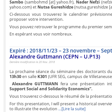
Sambo
(sambohmd [at] yahoo.fr),
Nader Nefzi
(nefzi
yahoo.com) et
Nutsa Gureshidze
(nutsa.gureshidze [a
Ci-dessous vous trouverez le calendrier prévisionne
proposer votre intervention.
Vous pouvez retrouver le programme du premier seme
En espérant vous voir nombreux.
Expiré : 2018/11/23 – 23 novembre – Sep
Alexandre Guttmann (CEPN – U.P13)
Dernière modification le 20 Nov. 2018
La prochaine séance du séminaire des doctorants d
13h30
en salle
K301
(UFR SEG, campus de Villetaneuse
Alexandre
GUTTMANN
fera une présentation int
Support Social and Solidarity Economics”.
Vous trouverez ci-dessous le résumé de la présentatio
For this presentation, I will present a historical overv
to illustrate the evolution
…[Lire la suite]