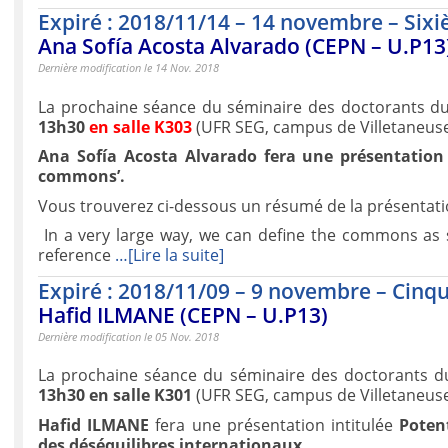
Expiré : 2018/11/14 – 14 novembre – Six
Ana Sofía Acosta Alvarado (CEPN – U.P13
Dernière modification le 14 Nov. 2018
La prochaine séance du séminaire des doctorants du
13h30
en salle K303
(UFR SEG, campus de Villetaneuse
Ana Sofía Acosta Alvarado
fera une présentation 
commons
’.
Vous trouverez ci-dessous un résumé de la présentati
In a very large way, we can define the commons as
reference
…[Lire la suite]
Expiré : 2018/11/09 – 9 novembre – Cinq
Hafid ILMANE (CEPN – U.P13)
Dernière modification le 05 Nov. 2018
La prochaine séance du séminaire des doctorants d
13h30 en salle K301
(UFR SEG, campus de Villetaneuse
Hafid ILMANE
fera une présentation intitulée
Potent
des déséquilibres internationaux.