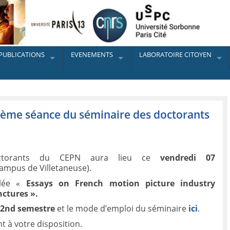
PUBLICATIONS
EVENEMENTS
LABORATOIRE CITOYEN
ième séance du séminaire des doctorants
octorants du CEPN aura lieu ce
vendredi 07
ampus de Villetaneuse).
ulée «
Essays on French motion picture industry
nctures
».
u
2nd semestre
et le mode d’emploi du séminaire
ici
.
t à votre disposition.