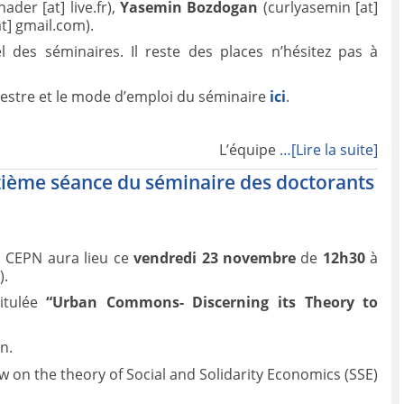
nader [at] live.fr),
Yasemin Bozdogan
(curlyasemin [at]
t] gmail.com).
l des séminaires. Il reste des places n’hésitez pas à
stre et le mode d’emploi du séminaire
ici
.
L’équipe
…[Lire la suite]
tième séance du séminaire des doctorants
u CEPN aura lieu ce
vendredi 23 novembre
de
12h30
à
).
itulée
“Urban Commons- Discerning its Theory to
n.
iew on the theory of Social and Solidarity Economics (SSE)