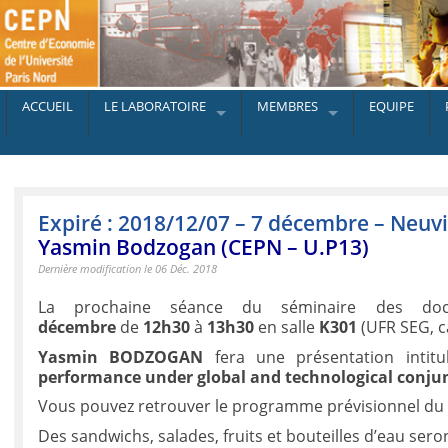
ACCUEIL
LE LABORATOIRE
MEMBRES
EQUIPE
Expiré : 2018/12/07 – 7 décembre – Neuv
Yasmin Bodzogan (CEPN – U.P13)
Dernière modification le 06 Déc. 2018
La prochaine séance du séminaire des d
décembre
de
12h30
à
13h30
en salle
K301
(UFR SEG, c
Yasmin BODZOGAN
fera une présentation intit
performance under global and technological conju
Vous pouvez retrouver le programme prévisionnel d
Des sandwichs, salades, fruits et bouteilles d’eau seron