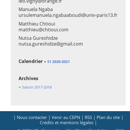
leo.vigny@orange.fr
Manuela Ngaba
ursulemanuela.ngabaaboudi@univ-paris13.fr
Matthieu Chtioui
matthieu@chtioui.com
Nutsa Gureshidze
nutsa.gureshidze@gmail.com
Calendrier –
S1 2020-2021
Archives
–
Saison 2017-2018
| Nous contacter |
Venir au CEPN |
RSS |
Plan du site |
Crédits et mentions légales |