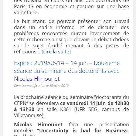
des travaux en cours ou finis des doctorants de
Paris 13 en économie et gestion sur une base
VALORISATION
volontaire.
Le but étant, de pouvoir présenter son travail
ARCHIVES
dans un cadre informel et de discuter des
problèmes rencontrés durant l’avancement de
cette recherche ainsi que d’avoir un débat d’idées
sur le sujet étudié menant à des pistes de
réflexions
…[Lire la suite]
Expiré : 2019/06/14 – 14 juin – Douzième
séance du séminaire des doctorants avec
Nicolas Himounet
Dernière modification le 12 Juin. 2019
La prochaine séance du séminaire “doctorants du
CEPN” se déroulera
ce vendredi 14 juin de 12h30
à 13h30
en salle K301 (UFR SEG, campus de
Villetaneuse).
Nicolas Himounet
fera une présentation
intitulée
“Uncertainty is bad for Business.