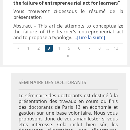
the failure of entrepreneurial act for learner
s”
Vous trouverez ci-dessous le résumé de la
présentation
Abstract – This article attempts to conceptualize
the failure of the learner’s entrepreneurial act
and to propose a typology.
…[Lire la suite]
«
1
2
3
4
5
6
7
8
…
13
»
SÉMINAIRE DES DOCTORANTS
Le séminaire des doctorants est destiné à la
présentation des travaux en cours ou finis
des doctorants de Paris 13 en économie et
gestion sur une base volontaire. Nous vous
proposons donc de vous manifester si vous
êtes intéressé. Cela inclut bien sûr, les