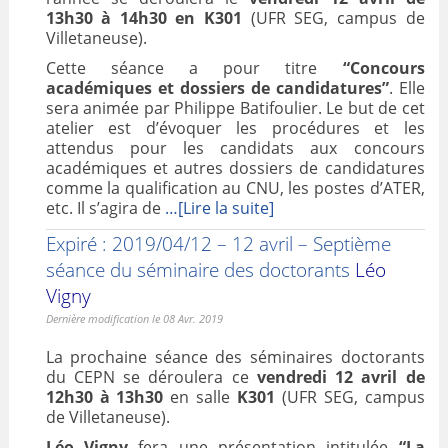
13h30 à 14h30 en K301
(UFR SEG, campus de
Villetaneuse).
Cette séance a pour titre
“Concours
académiques et dossiers de candidatures”
. Elle
sera animée par Philippe Batifoulier. Le but de cet
atelier est d’évoquer les procédures et les
attendus pour les candidats aux concours
académiques et autres dossiers de candidatures
comme la qualification au CNU, les postes d’ATER,
etc. Il s’agira de
…[Lire la suite]
Expiré : 2019/04/12 – 12 avril – Septième
séance du séminaire des doctorants
Léo
Vigny
Dernière modification le 08 Avr. 2019
La prochaine séance des séminaires doctorants
du CEPN se déroulera ce
vendredi 12 avril de
12h30 à 13h30
en salle
K301
(UFR SEG, campus
de Villetaneuse).
Léo Vigny
fera une présentation intitulée
“La