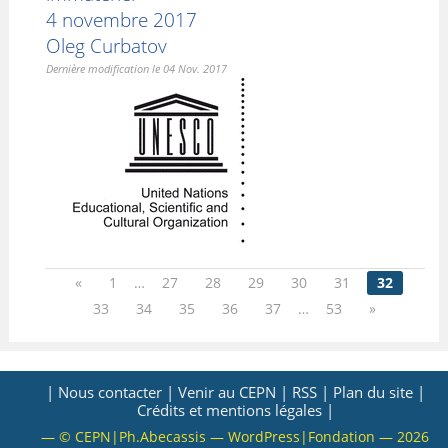
4 novembre 2017
Oleg Curbatov
Dernière modification le 04 Nov. 2017
«
1
…
27
28
29
30
31
32
33
34
35
36
37
…
53
»
| Nous contacter |
Venir au CEPN |
RSS |
Plan du site |
Crédits et mentions légales |
— © CEPN|Ph.Abecassis — WordPress|Fondation — 2026