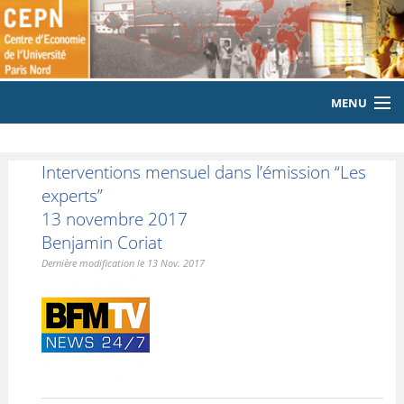
MENU
ACCUEIL
Interventions mensuel dans l’émission “Les
LE LABORATOIRE
experts”
13 novembre 2017
MEMBRES
Benjamin Coriat
Dernière modification le 13 Nov. 2017
EQUIPE
PUBLICATIONS
EVENEMENTS
LABORATOIRE CITOYEN